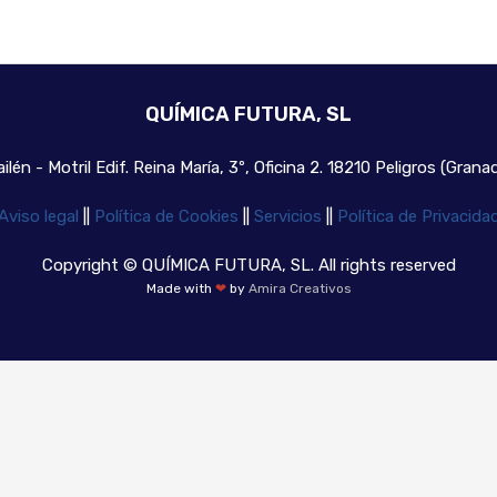
QUÍMICA FUTURA, SL
ilén - Motril Edif. Reina María, 3º, Oficina 2. 18210 Peligros (Gran
Aviso legal
|
|
Política de Cookies
|
|
Servicios
|
|
Política de Privacida
Copyright © QUÍMICA FUTURA, SL. All rights reserved
Made with
❤
by
Amira Creativos