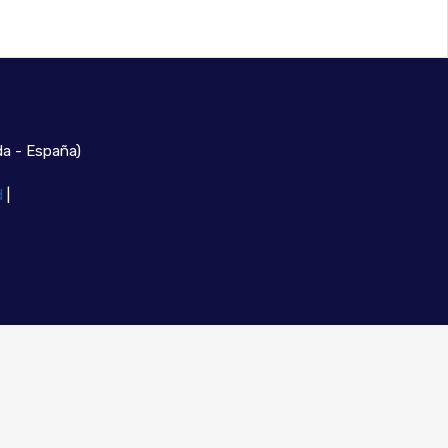
ada - España)
d
|