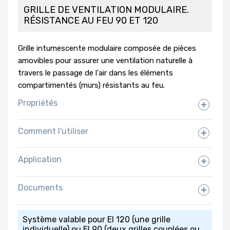
GRILLE DE VENTILATION MODULAIRE.
RÉSISTANCE AU FEU 90 ET 120
Grille intumescente modulaire composée de pièces
amovibles pour assurer une ventilation naturelle à
travers le passage de l'air dans les éléments
compartimentés (murs) résistants au feu.
Propriétés
Comment l'utiliser
Application
Documents
Fiche technique
Système valable pour EI 120 (une grille
Télécharger
individuelle) ou EI 90 (deux grilles couplées ou