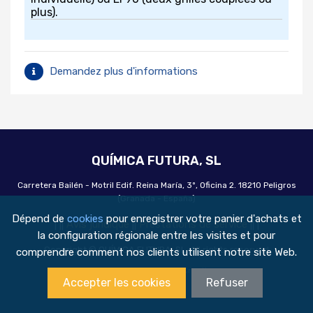
plus).
Demandez plus d'informations
QUÍMICA FUTURA, SL
Carretera Bailén - Motril Edif. Reina María, 3º, Oficina 2. 18210 Peligros
(Granada - España)
Dépend de
cookies
pour enregistrer votre panier d'achats et
|
|
|
Avis juridique
|
|
Prestations de service
|
|
|
la configuration régionale entre les visites et pour
Copyright © QUÍMICA FUTURA, SL. All rights reserved
comprendre comment nos clients utilisent notre site Web.
Made with
❤
by
Amira Creativos
Accepter les cookies
Refuser