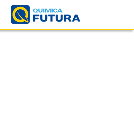
Adhesivos y Acabados
Inicio
>
Categorías
>
Protección Pasiva contra el Fuego
PROMAT ADHESIVO K84