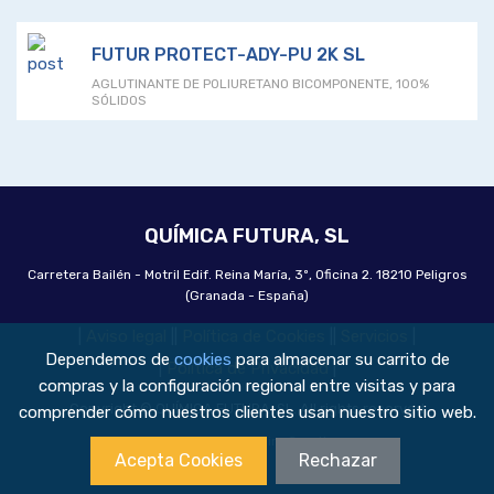
FUTUR PROTECT-ADY-PU 2K SL
AGLUTINANTE DE POLIURETANO BICOMPONENTE, 100%
SÓLIDOS
QUÍMICA FUTURA, SL
Carretera Bailén - Motril Edif. Reina María, 3º, Oficina 2. 18210 Peligros
(Granada - España)
|
Aviso legal
|
|
Política de Cookies
|
|
Servicios
|
Dependemos de
cookies
para almacenar su carrito de
|
Política de Privacidad
|
compras y la configuración regional entre visitas y para
Copyright © QUÍMICA FUTURA, SL. All rights reserved
comprender cómo nuestros clientes usan nuestro sitio web.
Made with
❤
by
Amira Creativos
Acepta Cookies
Rechazar